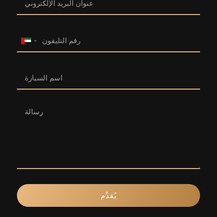
United
Arab
Emirates
+971
يُقدِّم