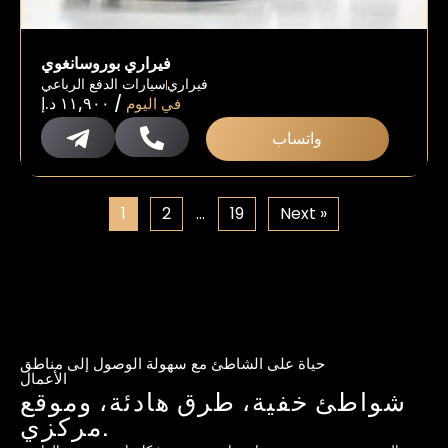
فيراري بوروسانغوي
فيراري
سيارات الدفع الرباعي
/
في اليوم
١١,٩٠٠
د.إ
واتساب
1
2
…
19
Next »
حياة على الشاطئ مع سهولة الوصول إلى مناطق
الأعمال
شواطئ خفية، طرق هادئة، وموقع
مركزي.