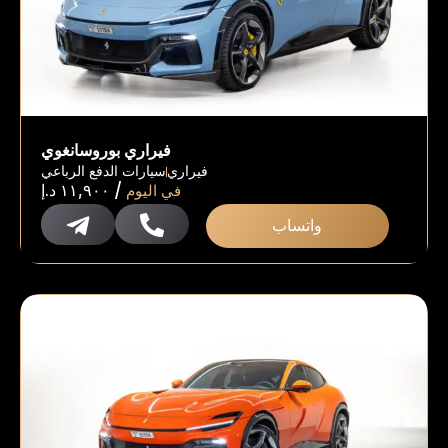
فيراري بوروسانغوي
فيراري
سيارات الدفع الرباعي
/
في اليوم
١١,٩٠٠
د.إ
واتساب