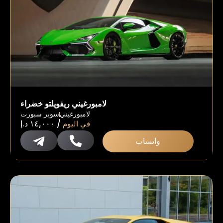
لامبورغيني ريفويلتو خضراء
لامبورغيني
سوبر سبورت
/
في اليوم
١٤,٠٠٠
د.إ
واتساب