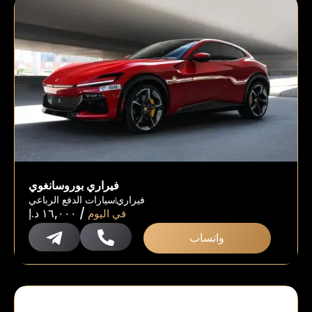
فيراري بوروسانغوي
فيراري
سيارات الدفع الرباعي
/
في اليوم
١٦,٠٠٠
د.إ
واتساب