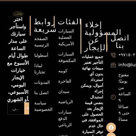
اختر
الفئات
روابط
إخلاء
واستأجر
سريعة
المسؤولية
السيارات
سيارتك
اتصل
العضلية
عن
الصفحة
على مدار
الأمريكية
بنا
الرئيسية
الإيجار
الساعة
السيارات
+٩٧١٥٠
أسطولنا
طوال أيام
جميع عمليات
المكشوفة
التأجير تعتبر
الأسبوع مع
info@l
لماذا
مبيعات نهائية
خيارات
كوبيه
تختارنا
بدون أي
مفتوح
الإيجار
استرداد
الفاخرة
يوميًا:
المدونات
اليومي،
أموال، ويمكن
من
إجراء
سيدان
الأسبوعي،
اتصل بنا
الساعة
استبدال
أو الشهري.
٩
الرياضية
بنفس قيمة
سياسة
صباحًا
الإيجار بعد
الخصوصية
سيارات
حتى ٩
الحصول على
الدفع
مساءً
الموافقة. في
الرباعي
حال عدم
توفر السيارة
سوبر