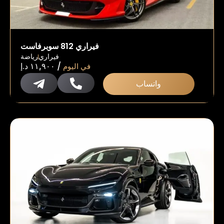
فيراري 812 سوبرفاست
فيراري
رياضة
/
في اليوم
١١,٩٠٠
د.إ
واتساب