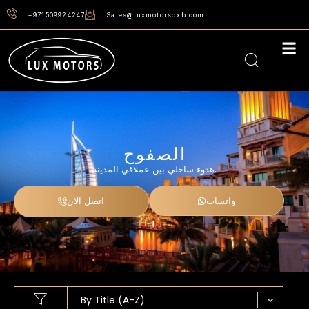
+971509924247
Sales@luxmotorsdxb.com
الصفوح
هدوء ساحلي بين عملاقي المدينة.
واتساب
اتصل الآن
Sort content
SORT BY
Sort content
By Title (A-Z)