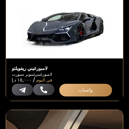
لامبورغيني ريفويلتو
لامبورغيني
سوبر سبورت
/
في اليوم
١٥,٠٠٠
د.إ
واتساب