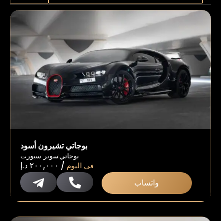
بوجاتي تشيرون أسود
بوجاتي
سوبر سبورت
/
في اليوم
٢٠٠,٠٠٠
د.إ
واتساب