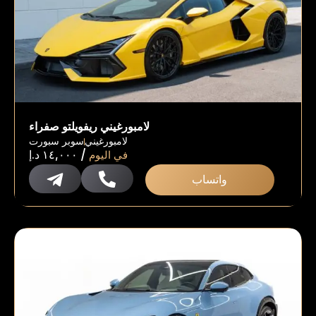
لامبورغيني ريفويلتو صفراء
لامبورغيني
سوبر سبورت
/
في اليوم
١٤,٠٠٠
د.إ
واتساب