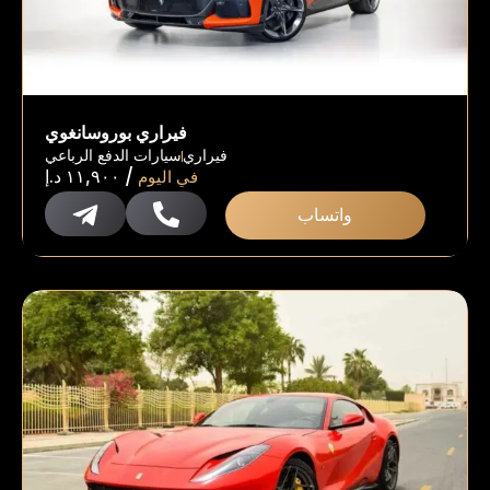
فيراري بوروسانغوي
فيراري
سيارات الدفع الرباعي
/
في اليوم
١١,٩٠٠
د.إ
واتساب