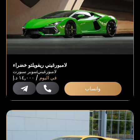
لامبورغيني ريفويلتو خضراء
لامبورغيني
سوبر سبورت
/
في اليوم
١٤,٠٠٠
د.إ
واتساب