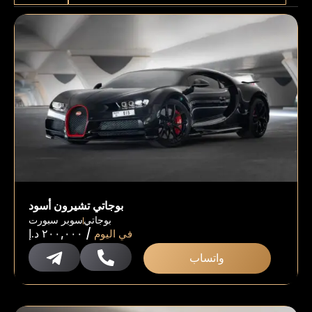
بوجاتي تشيرون أسود
بوجاتي
سوبر سبورت
/
في اليوم
٢٠٠,٠٠٠
د.إ
واتساب