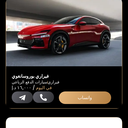
فيراري بوروسانغوي
فيراري
سيارات الدفع الرباعي
/
في اليوم
١٦,٠٠٠
د.إ
واتساب