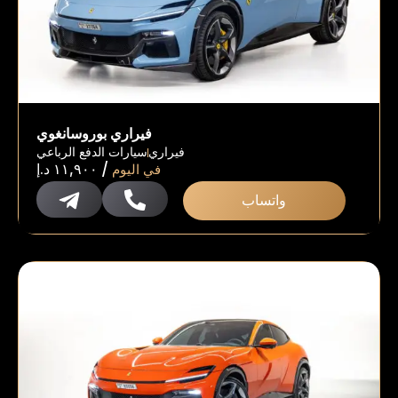
فيراري بوروسانغوي
فيراري
سيارات الدفع الرباعي
/
في اليوم
١١,٩٠٠
د.إ
واتساب