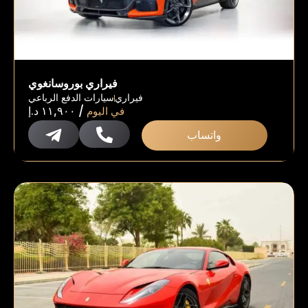
فيراري بوروسانغوي
فيراري
سيارات الدفع الرباعي
/
في اليوم
١١,٩٠٠
د.إ
واتساب