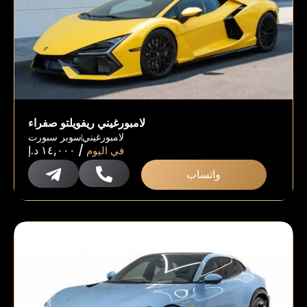
لامبورغيني ريفويلتو صفراء
لامبورغيني
سوبر سبورت
/
في اليوم
١٤,٠٠٠
د.إ
واتساب