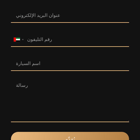
United
Arab
Emirates
+971
يُقدِّم