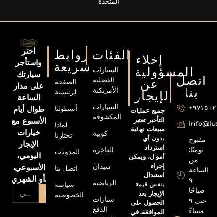
المتحدة
اختر
الفئات
روابط
إخلاء
واستأجر
سريعة
المسؤولية
السيارات
سيارتك
اتصل
العضلية
عن
الصفحة
على مدار
الأمريكية
بنا
الرئيسية
الإيجار
الساعة
السيارات
+٩٧١٥٠
أسطولنا
طوال أيام
جميع عمليات
المكشوفة
التأجير تعتبر
الأسبوع مع
info@l
لماذا
مبيعات نهائية
خيارات
كوبيه
تختارنا
بدون أي
مفتوح
الإيجار
استرداد
الفاخرة
يوميًا:
المدونات
اليومي،
أموال، ويمكن
من
إجراء
سيدان
الأسبوعي،
اتصل بنا
الساعة
استبدال
أو الشهري.
٩
الرياضية
بنفس قيمة
سياسة
صباحًا
الإيجار بعد
الخصوصية
سيارات
حتى ٩
الحصول على
الدفع
مساءً
الموافقة. في