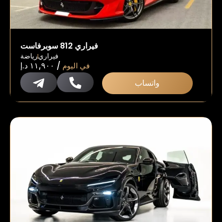
فيراري 812 سوبرفاست
فيراري
رياضة
/
في اليوم
١١,٩٠٠
د.إ
واتساب