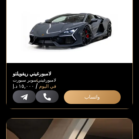
لامبورغيني ريفويلتو
لامبورغيني
سوبر سبورت
/
في اليوم
١٥,٠٠٠
د.إ
واتساب