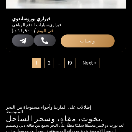
فيراري بوروسانغوي
فيراري
سيارات الدفع الرباعي
/
في اليوم
١١,٩٠٠
د.إ
واتساب
1
2
…
19
Next »
إطلالات على المارينا وأجواء مستوحاة من البحر
المتوسط
يخوت، مقاهٍ، وسحر الساحل.
يُعد بورت دو لامير مجتمعًا سكنيًا مطلًا على البحر يجمع بين طاقة دبي وتصميم
الريفيرا الأوروبية. يتميز بممراته المرصوفة، نسيمه البحري، ومبانيه ذات