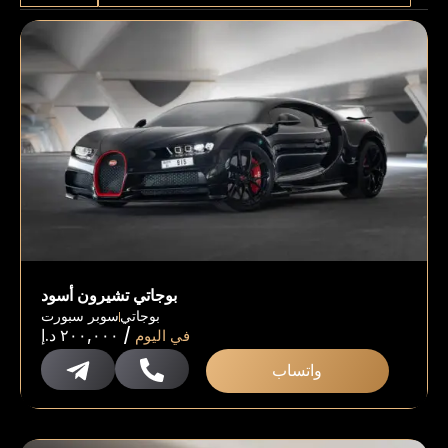
بوجاتي تشيرون أسود
بوجاتي
سوبر سبورت
/
في اليوم
٢٠٠,٠٠٠
د.إ
واتساب