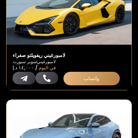
لامبورغيني ريفويلتو صفراء
لامبورغيني
سوبر سبورت
/
في اليوم
١٤,٠٠٠
د.إ
واتساب