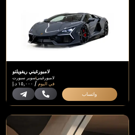
لامبورغيني ريفويلتو
لامبورغيني
سوبر سبورت
/
في اليوم
١٥,٠٠٠
د.إ
واتساب