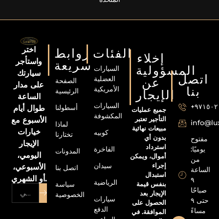
اختر
الفئات
روابط
إخلاء
واستأجر
سريعة
المسؤولية
السيارات
سيارتك
اتصل
العضلية
عن
الصفحة
على مدار
الأمريكية
بنا
الرئيسية
الإيجار
الساعة
السيارات
+٩٧١٥٠
أسطولنا
طوال أيام
جميع عمليات
المكشوفة
التأجير تعتبر
الأسبوع مع
info@l
لماذا
مبيعات نهائية
خيارات
كوبيه
تختارنا
بدون أي
مفتوح
الإيجار
استرداد
الفاخرة
يوميًا:
المدونات
اليومي،
أموال، ويمكن
من
إجراء
سيدان
الأسبوعي،
اتصل بنا
الساعة
استبدال
أو الشهري.
٩
الرياضية
بنفس قيمة
سياسة
صباحًا
الإيجار بعد
الخصوصية
سيارات
حتى ٩
الحصول على
الدفع
مساءً
الموافقة. في