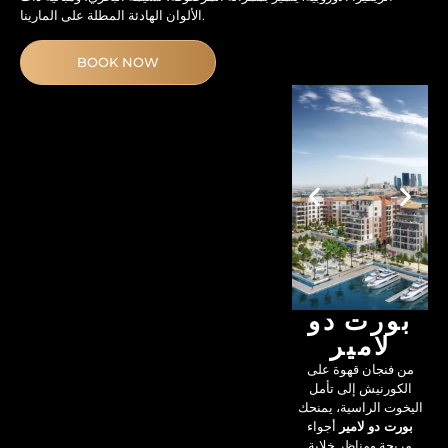
الألوان الهادئة المطلة على المارينا.
BOOK NOW
بورت دو
لامير
من فنجان قهوة على
الكورنيش إلى تأمل
اليخوت الراسية، يمنحك
بورت دو لامير
أجواء
مريحة ومناظر خلابة