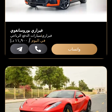
فيراري بوروسانغوي
فيراري
سيارات الدفع الرباعي
/
في اليوم
١١,٩٠٠
د.إ
واتساب