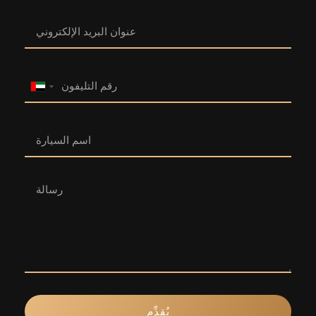
United
Arab
Emirates
+971
يُقدِّم