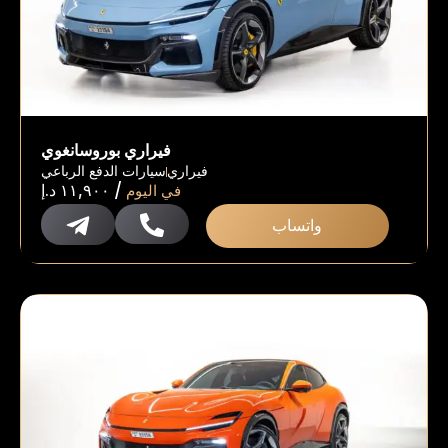
فيراري بوروسانغوي
فيراري
سيارات الدفع الرباعي
/
في اليوم
١١,٩٠٠
د.إ
واتساب