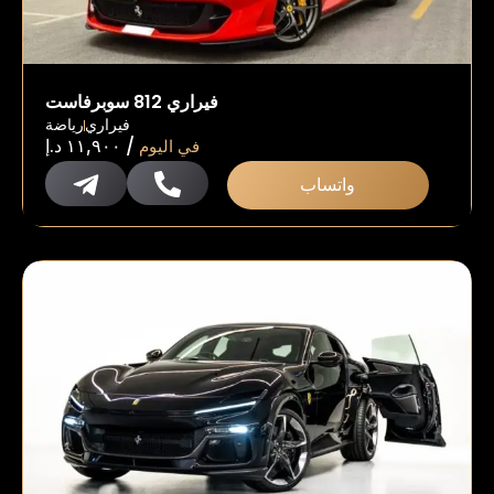
فيراري 812 سوبرفاست
فيراري
رياضة
/
في اليوم
١١,٩٠٠
د.إ
واتساب