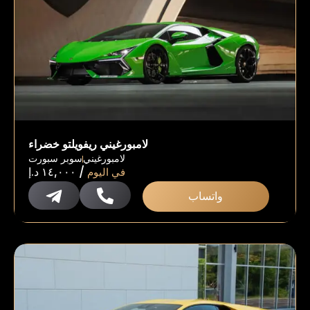
لامبورغيني ريفويلتو خضراء
لامبورغيني
سوبر سبورت
/
في اليوم
١٤,٠٠٠
د.إ
واتساب