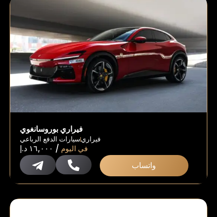
فيراري بوروسانغوي
فيراري
سيارات الدفع الرباعي
/
في اليوم
١٦,٠٠٠
د.إ
واتساب