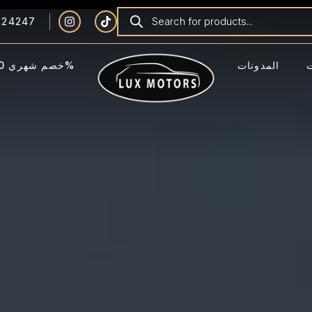
924247
المدونات
خصم شهري 40%