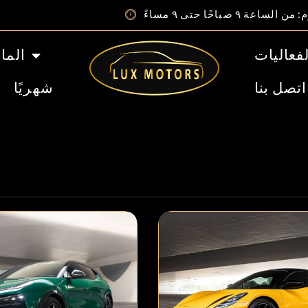
عة ٩ صباحًا حتى ٩ مساءً
فعاليات
الما
اتصل بنا
شهريًا