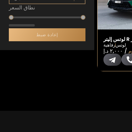
نطاق السعر
نطاق السعر
إعادة ضبط
ر
لوتس
رفاهية
/
٢,٠٠٠
د.إ
م