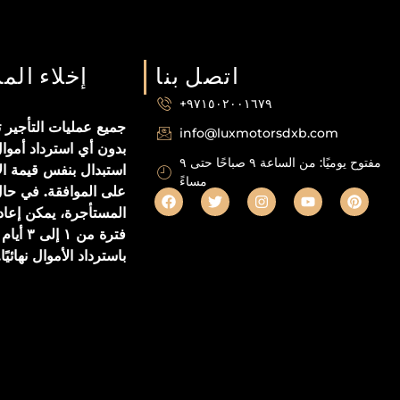
اتصل بنا
إخلاء الم
+٩٧١٥٠٢٠٠١٦٧٩
جميع عمليات التأجير تع
info@luxmotorsdxb.com
بدون أي استرداد أموا
مفتوح يوميًا: من الساعة ٩ صباحًا حتى ٩
استبدال بنفس قيمة ال
مساءً
على الموافقة. في حال
المستأجرة، يمكن إعاد
فترة من ١
باسترداد الأموال نهائيًا.