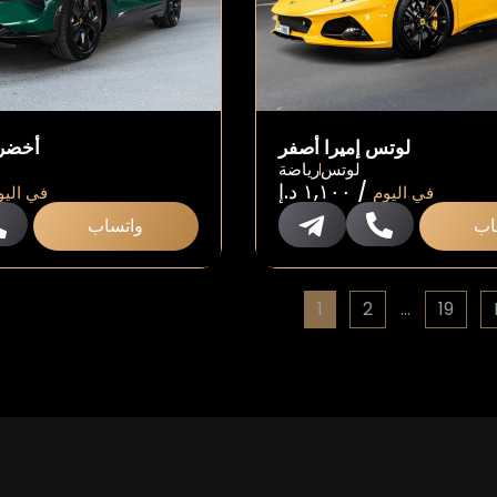
لوتس إميرا أصفر
لوتس إليتر R أخض
لوتس
رياضة
/
١,١٠٠
د.إ
في اليوم
في اليو
اب
واتساب
1
2
…
19