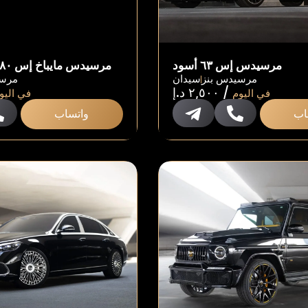
مرسيدس إس ٦٣ أسود
مرسيدس مايباخ إس ٦٨٠ طويلة أبيض
مرسيدس بنز
سيدان
مرسي
/
٢,٥٠٠
د.إ
في اليوم
في اليو
اب
واتساب