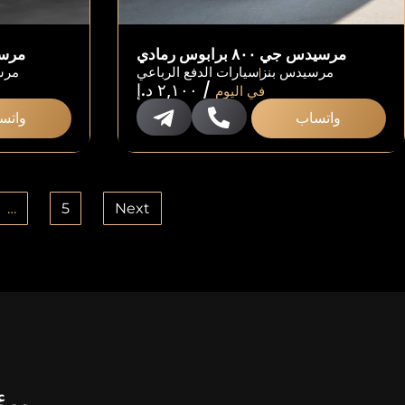
مرسيدس جي ٨٠٠ برابوس رمادي
مرسيدس 
مرسيدس بنز
سيارات الدفع الرباعي
مرس
/
٢,١٠٠
د.إ
في اليوم
واتساب
واتس
…
5
Next