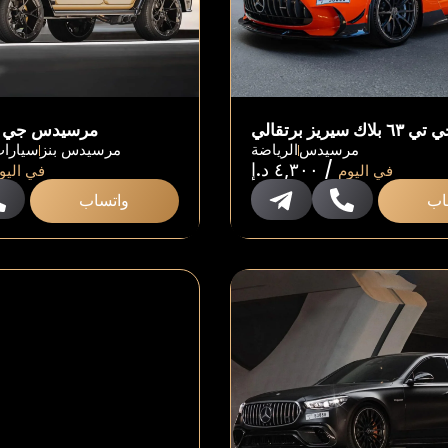
يريز برتقالي
مرسيدس جي ٨٠٠ مانسوري
مرسيدس
الرياضة
مرسيدس بنز
سيارات
/
٤,٣٠٠
د.إ
في اليوم
في اليو
اب
واتساب