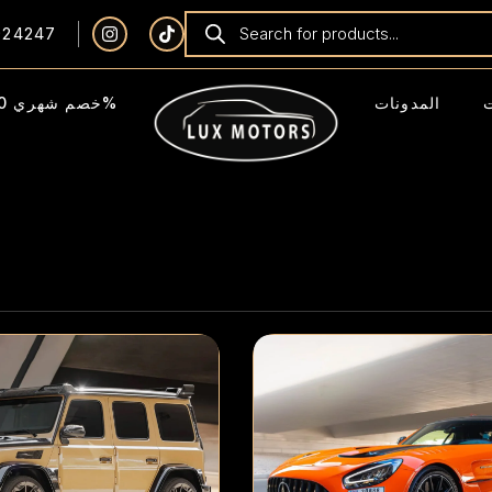
924247
المدونات
خصم شهري 40%