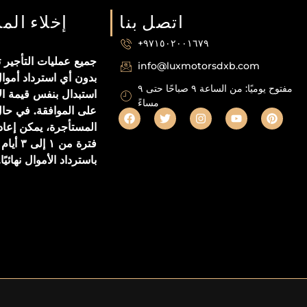
اتصل بنا
إخلاء الم
+٩٧١٥٠٢٠٠١٦٧٩
جميع عمليات التأجير تع
info@luxmotorsdxb.com
بدون أي استرداد أموا
مفتوح يوميًا: من الساعة ٩ صباحًا حتى ٩
استبدال بنفس قيمة ال
مساءً
على الموافقة. في حال
المستأجرة، يمكن إعاد
فترة من ١
باسترداد الأموال نهائيًا.