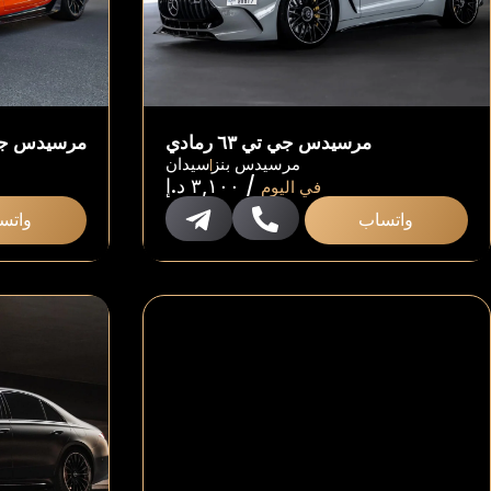
مرسيدس جي تي ٦٣ رمادي
مرسيدس جي تي ٦٣ بلاك س
مرسيدس بنز
سيدان
/
٣,١٠٠
د.إ
في اليوم
واتساب
واتس