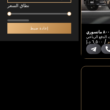
نطاق السعر
نطاق السعر
إعادة ضبط
 الدفع الرباعي
/
٦,٥٠٠
د.إ
م