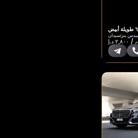
دس بنز
سيدان
/
٢,٨٠٠
د.إ
م