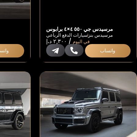
مرسيدس جي ٥٥٠ ٤×٤ برابوس
مرسيدس بنز
سيارات الدفع الرباعي
/
٢,٣٠٠
د.إ
في اليوم
واتساب
واتس