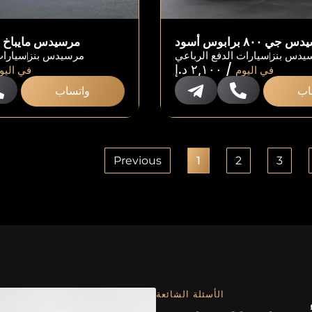
جي ٨٠٠ برابوس أسود
مرسيدس مايباخ إس ٥٨٠
يدس بنز
سيارات الدفع الرباعي
مرسيدس بنز
سيارات
/
٢,١٠٠
د.إ
في اليوم
في اليو
اب
واتساب
Previous
1
2
3
الأسئلة الشائعة