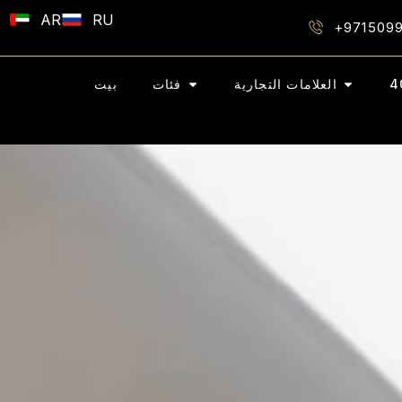
AR
RU
+971509
العلامات التجارية
فئات
بيت