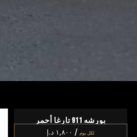
بورشه 911 تارغا أحمر
/
١,٨٠٠
د.إ
لكل يوم