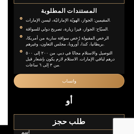
المستندات المطلوبة
المقيمين: الجواز، الهويّة الإماراتيّة، ليسن الإمارات.
السيّاح: الجواز، فيزا زيارة، تصريح دولي للسواقة.
الرخص المقبولة رُخص سواقة سارية من أمريكا،
بريطانيا، كندا، أوروبا، مجلس التعاون، وغيرهم.
التوصيل والاستلام مجانًا في دبي. من ٢٠٠ إلى ٥٠٠
درهم لباقي الإمارات. الاستلام لازم يكون بإشعار قبل
من ٣ إلى ٦ ساعات.
واتساب
أو
طلب حجز
اسم