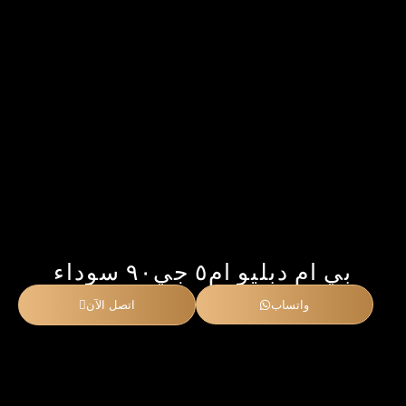
بي ام دبليو ام٥ جي۹۰ سوداء
واتساب
اتصل الآن