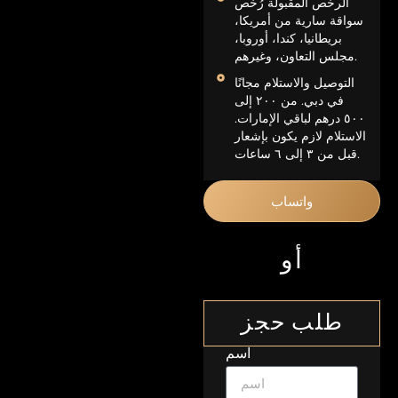
الرخص المقبولة رُخص
سواقة سارية من أمريكا،
بريطانيا، كندا، أوروبا،
مجلس التعاون، وغيرهم.
التوصيل والاستلام مجانًا
في دبي. من ٢٠٠ إلى
٥٠٠ درهم لباقي الإمارات.
الاستلام لازم يكون بإشعار
قبل من ٣ إلى ٦ ساعات.
واتساب
أو
طلب حجز
اسم