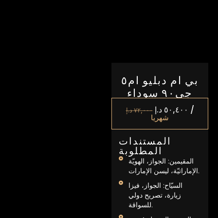
بي ام دبليو ام٥
جي۹۰ سوداء
/
٥٠,٤٠٠
د.إ
٧٢,٠٠٠
د.إ
شهريا
المستندات
المطلوبة
المقيمين: الجواز، الهويّة
الإماراتيّة، ليسن الإمارات.
السيّاح: الجواز، فيزا
زيارة، تصريح دولي
للسواقة.