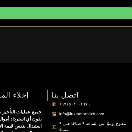
اتصل بنا
إخلاء الم
+٩٧١٥٠٢٠٠١٦٧٩
جميع عمليات التأجير تع
info@luxmotorsdxb.com
بدون أي استرداد أموال
مفتوح يوميًا: من الساعة ٩ صباحًا حتى ٩
استبدال بنفس قيمة الإ
مساءً