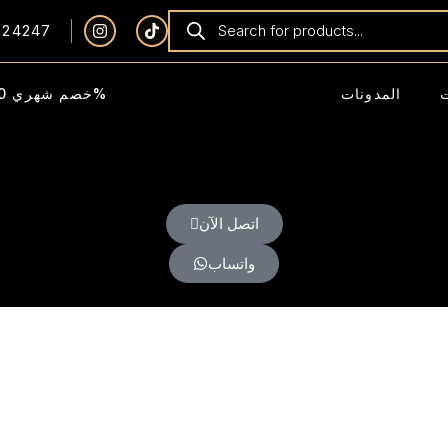
924247
المدونات
خصم شهري 40%
اتصل الآن
واتساب