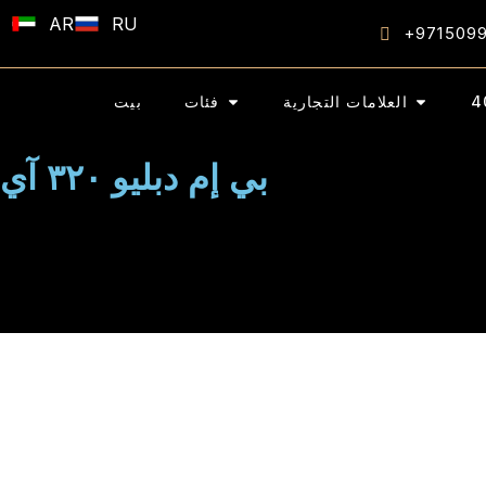
AR
RU
+971509
العلامات التجارية
فئات
بيت
بي إم دبليو ٣٢٠ آي