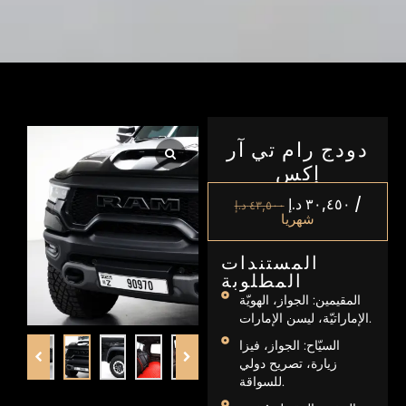
دودج رام تي آر
إكس
/
٣٠,٤٥٠
د.إ
٤٣,٥٠٠
د.إ
شهريا
المستندات
المطلوبة
المقيمين: الجواز، الهويّة
الإماراتيّة، ليسن الإمارات.
السيّاح: الجواز، فيزا
زيارة، تصريح دولي
للسواقة.