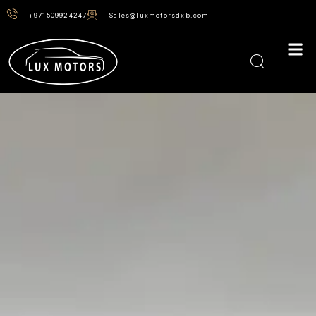
+971509924247
Sales@luxmotorsdxb.com