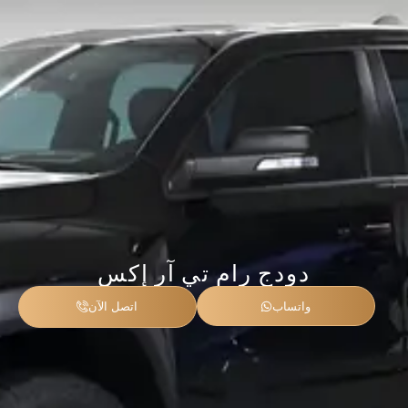
دودج رام تي آر إكس
واتساب
اتصل الآن