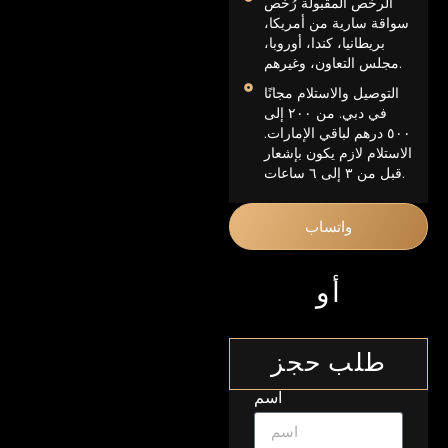
الرخص المقبولة رُخص
سواقة سارية من أمريكا،
بريطانيا، كندا، أوروبا،
مجلس التعاون، وغيرهم.
التوصيل والاستلام مجانًا
في دبي. من ٢٠٠ إلى
٥٠٠ درهم لباقي الإمارات.
الاستلام لازم يكون بإشعار
قبل من ٣ إلى ٦ ساعات.
واتساب
أو
طلب حجز
اسم