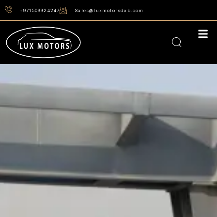
+971509924247
Sales@luxmotorsdxb.com