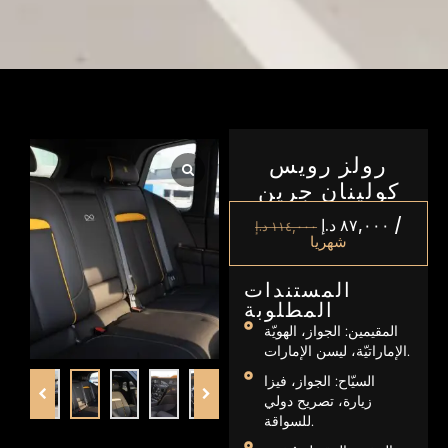
رولز رويس
كولينان جرين
/
٨٧,٠٠٠
د.إ
١١٤,٠٠٠
د.إ
شهريا
المستندات
المطلوبة
المقيمين: الجواز، الهويّة
الإماراتيّة، ليسن الإمارات.
السيّاح: الجواز، فيزا
زيارة، تصريح دولي
للسواقة.