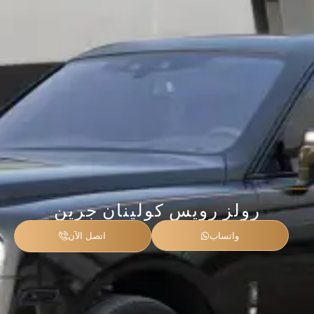
رولز رويس كولينان جرين
واتساب
اتصل الآن