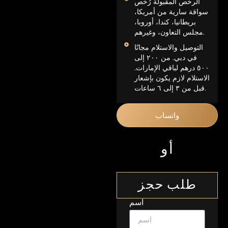
الرخص المقبولة رُخص
سواقة سارية من أمريكا،
بريطانيا، كندا، أوروبا،
مجلس التعاون، وغيرهم.
التوصيل والاستلام مجانًا
في دبي. من ٢٠٠ إلى
٥٠٠ درهم لباقي الإمارات.
الاستلام لازم يكون بإشعار
قبل من ٣ إلى ٦ ساعات.
واتساب
أو
طلب حجز
اسم