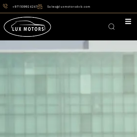
+971509924247
Sales@luxmotorsdxb.com