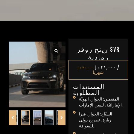
رينج روفر SVR
رمادية
/
٢١,٠٠٠
د.إ
٣٠,٠٠٠
د.إ
شهريا
المستندات
المطلوبة
المقيمين: الجواز، الهويّة
الإماراتيّة، ليسن الإمارات.
السيّاح: الجواز، فيزا
زيارة، تصريح دولي
للسواقة.