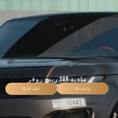
رينج روفر SVR رمادية
واتساب
اتصل الآن