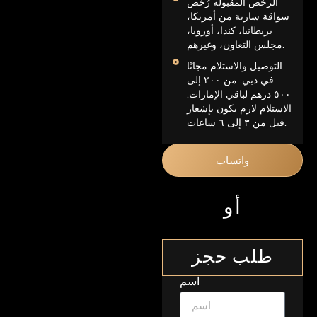
الرخص المقبولة رُخص
سواقة سارية من أمريكا،
بريطانيا، كندا، أوروبا،
مجلس التعاون، وغيرهم.
التوصيل والاستلام مجانًا
في دبي. من ٢٠٠ إلى
٥٠٠ درهم لباقي الإمارات.
الاستلام لازم يكون بإشعار
قبل من ٣ إلى ٦ ساعات.
واتساب
أو
طلب حجز
اسم