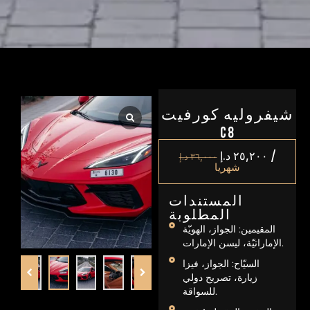
شيفروليه كورفيت
C8
/
٢٥,٢٠٠
د.إ
٣٦,٠٠٠
د.إ
شهريا
المستندات
المطلوبة
المقيمين: الجواز، الهويّة
الإماراتيّة، ليسن الإمارات.
السيّاح: الجواز، فيزا
زيارة، تصريح دولي
للسواقة.