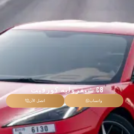
شيفروليه كورفيت C8
واتساب
اتصل الآن