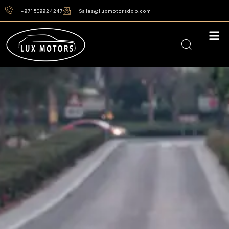
+971509924247
Sales@luxmotorsdxb.com