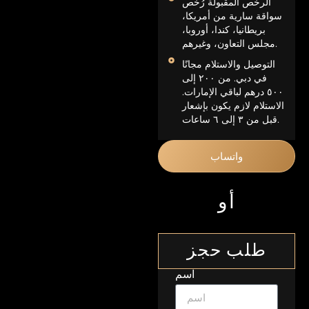
الرخص المقبولة رُخص
سواقة سارية من أمريكا،
بريطانيا، كندا، أوروبا،
مجلس التعاون، وغيرهم.
التوصيل والاستلام مجانًا
في دبي. من ٢٠٠ إلى
٥٠٠ درهم لباقي الإمارات.
الاستلام لازم يكون بإشعار
قبل من ٣ إلى ٦ ساعات.
واتساب
أو
طلب حجز
اسم