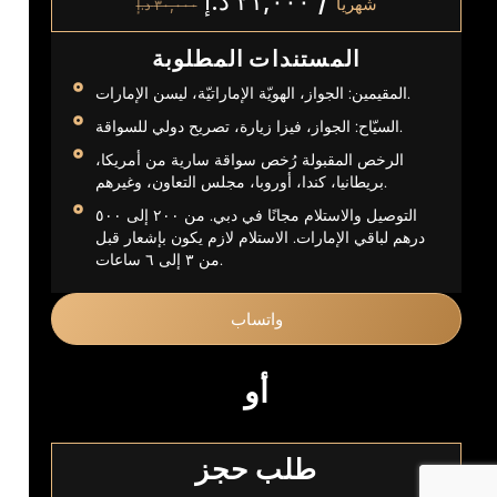
/
٢١,٠٠٠
د.إ
شهريا
٣٠,٠٠٠
د.إ
المستندات المطلوبة
المقيمين: الجواز، الهويّة الإماراتيّة، ليسن الإمارات.
السيّاح: الجواز، فيزا زيارة، تصريح دولي للسواقة.
الرخص المقبولة رُخص سواقة سارية من أمريكا،
بريطانيا، كندا، أوروبا، مجلس التعاون، وغيرهم.
التوصيل والاستلام مجانًا في دبي. من ٢٠٠ إلى ٥٠٠
درهم لباقي الإمارات. الاستلام لازم يكون بإشعار قبل
من ٣ إلى ٦ ساعات.
واتساب
أو
طلب حجز