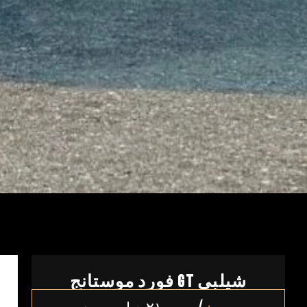
فورد موستانج GT شيلبي