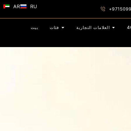
AR
RU
+971509
العلامات التجارية
فئات
بيت