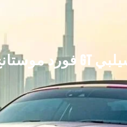
موستانج GT شيلبي