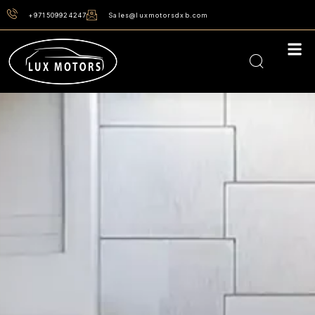
+971509924247
Sales@luxmotorsdxb.com