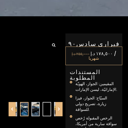
فيراري سادس۹۰
/
١٧٨,٥٠٠
د.إ
٢٥٥,٠٠٠
د.إ
شهريا
المستندات
المطلوبة
المقيمين: الجواز، الهويّة
الإماراتيّة، ليسن الإمارات.
السيّاح: الجواز، فيزا
زيارة، تصريح دولي
للسواقة.
الرخص المقبولة رُخص
سواقة سارية من أمريكا،