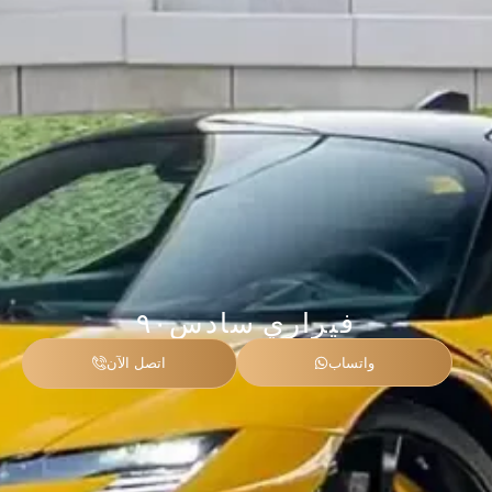
فيراري سادس۹۰
واتساب
اتصل الآن