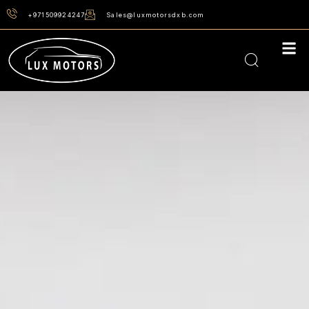
+971509924247
Sales@luxmotorsdxb.com