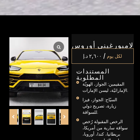
لامبورغيني أوروس
/
لكل يوم
٢,٦٠٠
د.إ
المستندات
المطلوبة
المقيمين: الجواز، الهويّة
الإماراتيّة، ليسن الإمارات.
السيّاح: الجواز، فيزا
زيارة، تصريح دولي
للسواقة.
الرخص المقبولة رُخص
سواقة سارية من أمريكا،
بريطانيا، كندا، أوروبا،