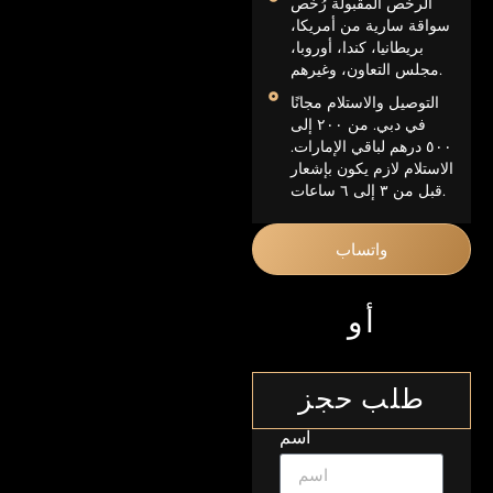
الرخص المقبولة رُخص
سواقة سارية من أمريكا،
بريطانيا، كندا، أوروبا،
مجلس التعاون، وغيرهم.
التوصيل والاستلام مجانًا
في دبي. من ٢٠٠ إلى
٥٠٠ درهم لباقي الإمارات.
الاستلام لازم يكون بإشعار
قبل من ٣ إلى ٦ ساعات.
واتساب
أو
طلب حجز
اسم