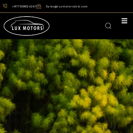
+971509924247
Sales@luxmotorsdxb.com