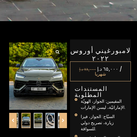
لامبورغيني أوروس
۲۰۲۲
/
٦٥,٠٠٠
د.إ
٧٨,٠٠٠
د.إ
شهريا
المستندات
المطلوبة
المقيمين: الجواز، الهويّة
الإماراتيّة، ليسن الإمارات.
السيّاح: الجواز، فيزا
زيارة، تصريح دولي
للسواقة.