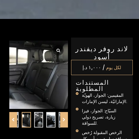
لاند روفر ديفندر
أسود
/
لكل يوم
١,٠٠٠
د.إ
المستندات
المطلوبة
المقيمين: الجواز، الهويّة
الإماراتيّة، ليسن الإمارات.
السيّاح: الجواز، فيزا
زيارة، تصريح دولي
للسواقة.
الرخص المقبولة رُخص
سواقة سارية من أمريكا،