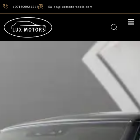
+971509924247
Sales@luxmotorsdxb.com