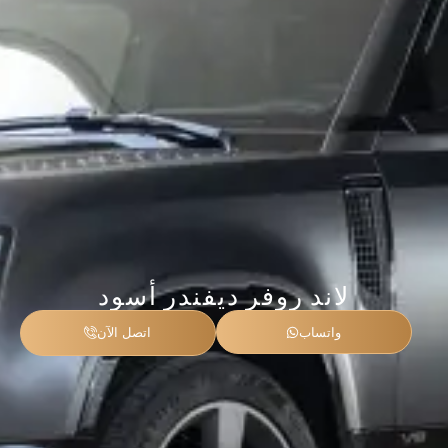
لاند روفر ديفندر أسود
واتساب
اتصل الآن