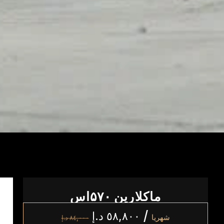
ماكلارين ۵۷۰اس
/
٥٨,٨٠٠
د.إ
شهريا
٨٤,٠٠٠
د.إ