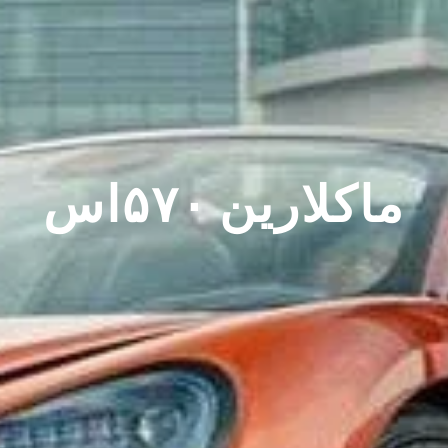
ماكلارين ۵۷۰اس