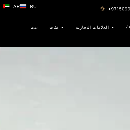
AR
RU
+971509
العلامات التجارية
فئات
بيت