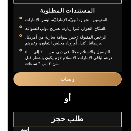
المستندات المطلوبة
المقيمين: الجواز، الهويّة الإماراتيّة، ليسن الإمارات.
السيّاح: الجواز، فيزا زيارة، تصريح دولي للسواقة.
الرخص المقبولة رُخص سواقة سارية من أمريكا،
بريطانيا، كندا، أوروبا، مجلس التعاون، وغيرهم.
التوصيل والاستلام مجانًا في دبي. من ٢٠٠ إلى ٥٠٠
درهم لباقي الإمارات. الاستلام لازم يكون بإشعار قبل
من ٣ إلى ٦ ساعات.
واتساب
أو
طلب حجز
اسم