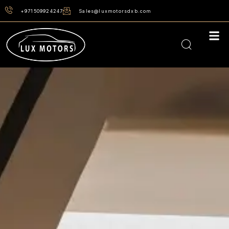
+971509924247
Sales@luxmotorsdxb.com