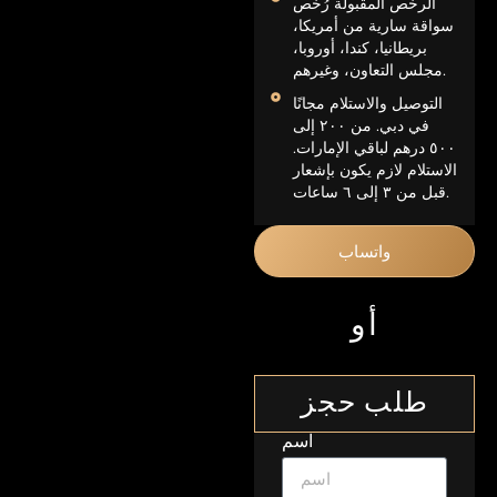
الرخص المقبولة رُخص
سواقة سارية من أمريكا،
بريطانيا، كندا، أوروبا،
مجلس التعاون، وغيرهم.
التوصيل والاستلام مجانًا
في دبي. من ٢٠٠ إلى
٥٠٠ درهم لباقي الإمارات.
الاستلام لازم يكون بإشعار
قبل من ٣ إلى ٦ ساعات.
واتساب
أو
طلب حجز
اسم