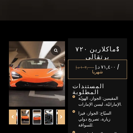
ماكلارين ۷۲۰S
برتقالي
/
٧١,٤٠٠
د.إ
١٠٢,٠٠٠
د.إ
شهريا
المستندات
المطلوبة
المقيمين: الجواز، الهويّة
الإماراتيّة، ليسن الإمارات.
السيّاح: الجواز، فيزا
زيارة، تصريح دولي
للسواقة.