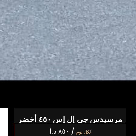
مرسيدس جي إل إس ٤٥٠ أخضر
/
٨٥٠
د.إ
لكل يوم