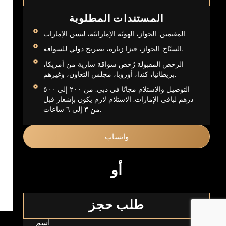
المستندات المطلوبة
المقيمين: الجواز، الهويّة الإماراتيّة، ليسن الإمارات.
السيّاح: الجواز، فيزا زيارة، تصريح دولي للسواقة.
الرخص المقبولة رُخص سواقة سارية من أمريكا،
بريطانيا، كندا، أوروبا، مجلس التعاون، وغيرهم.
التوصيل والاستلام مجانًا في دبي. من ٢٠٠ إلى ٥٠٠
درهم لباقي الإمارات. الاستلام لازم يكون بإشعار قبل
من ٣ إلى ٦ ساعات.
واتساب
أو
طلب حجز
اسم