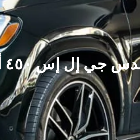
جي إل إس ٤٥٠ أخضر