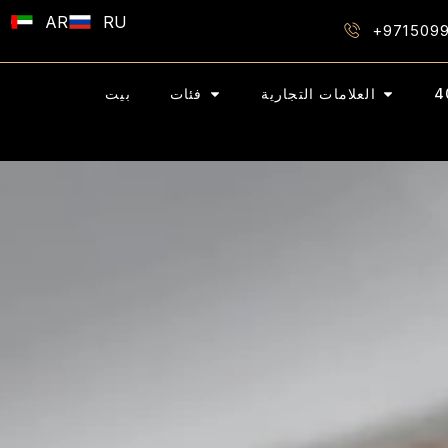
AR
RU
+971509
العلامات التجارية
فئات
بيت